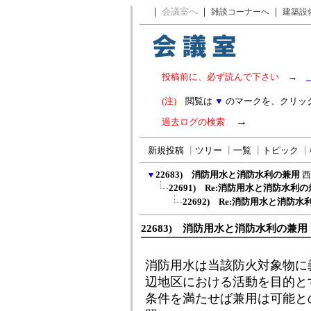
｜
会議室へ
｜
｜
雑談コーナーへ
建築設
投稿前に、必ず読んで下さい
→
(注)
閲覧は
▼
のマークを、クリッ
→
過去ログの検索
新規投稿
┃
ツリー
┃
一覧
┃
トピック
┃
▼
22683) 消防用水と消防水利の兼用
西
22691) Re:消防用水と消防水利
22692) Re:消防用水と消防
22683) 消防用水と消防水利の兼用
消防用水は当該防火対象物に
辺地区における活動を目的と
条件を満たせば兼用は可能との