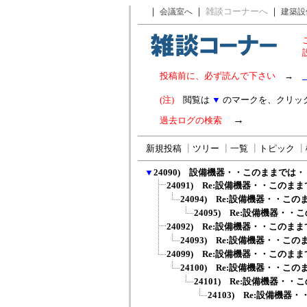
｜
｜
雑談コーナーへ
｜
会議室へ
建築設
投稿前に、必ず読んで下さい
→
(注)
閲覧は
▼
のマークを、クリッ
→
過去ログの検索
新規投稿
┃
ツリー
┃
一覧
┃
トピック
┃
▼
24090) 設備機器・・このままでは
24091) Re:設備機器・・このま
24094) Re:設備機器・・こ
24095) Re:設備機器・
24092) Re:設備機器・・このま
24093) Re:設備機器・・こ
24099) Re:設備機器・・このま
24100) Re:設備機器・・こ
24101) Re:設備機器・
24103) Re:設備機