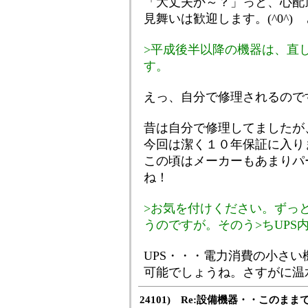
「大丈夫か～？」っと、心配
見舞いは歓迎します。(^0^
>平成後半以降の機器は、直
す。
えっ、自分で修理されるの
昔は自分で修理してましたが
今回は潔く１０年保証に入り
この頃はメーカーもあまりパ
ね！
>お気を付けください。ずっ
うのですが。そのう>ちUPS
UPS・・・電力消費の小さ
可能でしょうね。さすがに温
24101) Re:設備機器・・このま