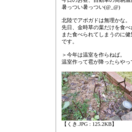
今日のお昼、自動車の簡易温
暑っつい暑っつい(@_@)
北陸でアボガドは無理かな。
先日、金時草の葉だけを食べ
また食べられてしまうのに健
です。
＞今年は温室を作らねば。
温室作って雹が降ったらやっ
【くき.JPG : 125.2KB】