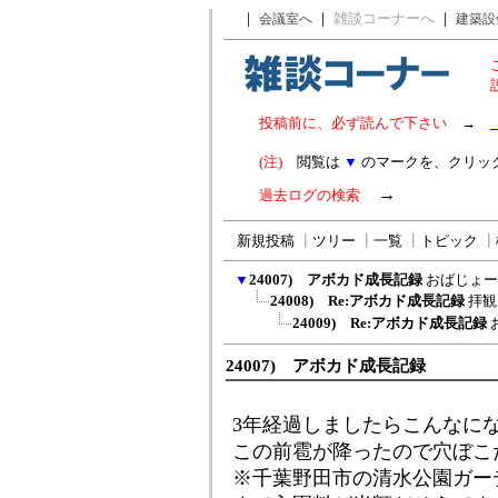
｜
｜
雑談コーナーへ
｜
会議室へ
建築設
投稿前に、必ず読んで下さい
→
(注)
閲覧は
▼
のマークを、クリッ
→
過去ログの検索
新規投稿
┃
ツリー
┃
一覧
┃
トピック
┃
▼
24007) アボカド成長記録
おばじょー
24008) Re:アボカド成長記録
拝観
24009) Re:アボカド成長記録
24007) アボカド成長記録
3年経過しましたらこんなに
この前雹が降ったので穴ぼこ
※千葉野田市の清水公園ガー