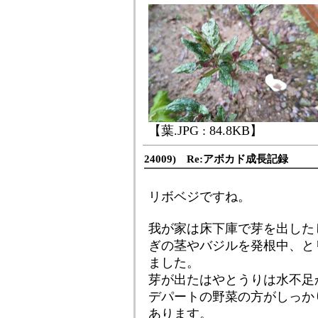
【葉.JPG : 84.8KB】
24009) Re:アボカド成長記録
リボベジですね。
我が家は床下庫で芽を出した
ぎの茎やバジルを発根中、と
ました。
芽が出たはやとうりは水不足
デパートの野菜の方がしっか
あります。