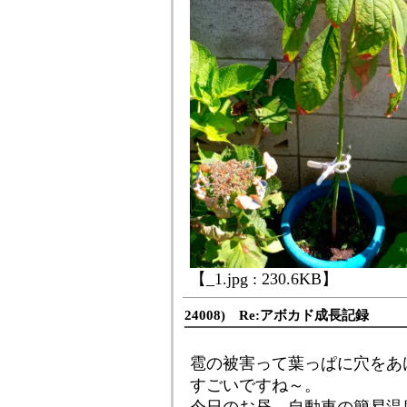
【_1.jpg : 230.6KB】
24008) Re:アボカド成長記録
雹の被害って葉っぱに穴をあ
すごいですね～。