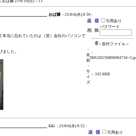
ら
おば嬢
25/8/10(日) 7:13
おば嬢
- 25/8/6(水) 8:59 -
引用あり
パスワード
て本当に忘れていたのよ（笑）会社のパソコンで
～添付ファイル～
・
びました。
：
名
IMG20250806084726~3.j
前
・
サ
： 102.8KB
イ
ズ
】
GG
- 25/8/6(水) 9:52 -
引用あり