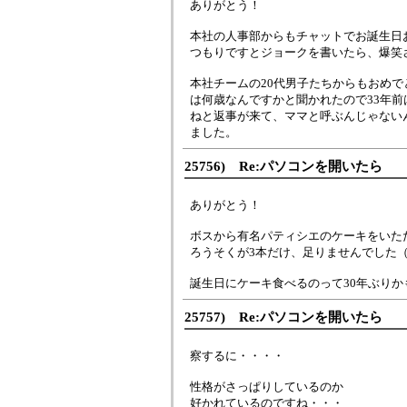
ありがとう！
本社の人事部からもチャットでお誕生日お
つもりですとジョークを書いたら、爆笑
本社チームの20代男子たちからもおめ
は何歳なんですかと聞かれたので33年前は
ねと返事が来て、ママと呼ぶんじゃない
ました。
25756) Re:パソコンを開いたら
ありがとう！
ボスから有名パティシエのケーキをいた
ろうそくが3本だけ、足りませんでした
誕生日にケーキ食べるのって30年ぶりか
25757) Re:パソコンを開いたら
察するに・・・・
性格がさっぱりしているのか
好かれているのですね・・・