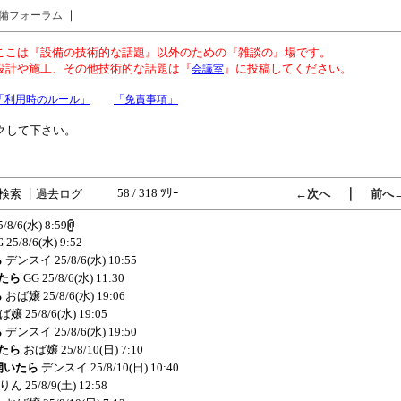
｜
備フォーラム
ここは『設備の技術的な話題』以外のための『雑談の』場です。
設計や施工、その他技術的な話題は『
』に投稿してください。
会議室
「利用時のルール」
「免責事項」
クして下さい。
58 / 318 ﾂﾘｰ
｜
検索
┃
過去ログ
←次へ
前へ
5/8/6(水) 8:59
G
25/8/6(水) 9:52
ら
デンスイ
25/8/6(水) 10:55
いたら
GG
25/8/6(水) 11:30
ら
おば嬢
25/8/6(水) 19:06
ば嬢
25/8/6(水) 19:05
ら
デンスイ
25/8/6(水) 19:50
いたら
おば嬢
25/8/10(日) 7:10
を開いたら
デンスイ
25/8/10(日) 10:40
りん
25/8/9(土) 12:58