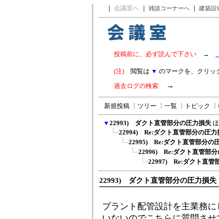
｜
会議室へ
｜
｜
雑談コーナーへ
建築設
投稿前に、必ず読んで下さい
→
(注)
閲覧は
▼
のマークを、クリッ
→
過去ログの検索
新規投稿
┃
ツリー
┃
一覧
┃
トピック
┃
▼
22993) ダクト直管部分の圧力損失
ほ
22994) Re:ダクト直管部分の圧
22995) Re:ダクト直管部分
22996) Re:ダクト直管
22997) Re:ダクト直
22993) ダクト直管部分の圧力損失
プラント配管設計を主業務に
いないのでこちらに質問させ