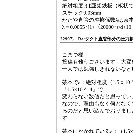
絶対粗度εは亜鉛鉄板（板状で縦
スチック0.03mm
かたや直管の摩擦係数λは茶本R
λ＝0.0055･[1+（20000･ε/d+1
22997) Re:ダクト直管部分の圧力
こまつ様
投稿有難うございます。大変
一人では勉強しきれないなと
茶本でε：絶対粗度（1.5ｘ1
「1.5×10＾-4」で
変わらない数値だと思ってい
なので、理由もなく何となく
るのだと思い込んでおりまし
す。
茶本にかかれているε：（1.5