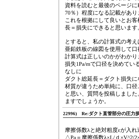
資料を読むと最後のページにP
70％）程度になる記載があり
これを根拠にして良いとお客
長＝損失にできると思います
とすると、私の計算式の考え
亜鉛鉄板の線図を使用して口
計算式は正しいのかがわかり
損失1Pa/mで口径を決めて
なしに
ダクト総延長＝ダクト損失に
材質が違うため単純に、口径
と思い、質問を投稿しました
ますでしょうか。
22996) Re:ダクト直管部分の圧力
摩擦係数λと絶対粗度εが入れ
△Pa＝摩擦係数λ×L/ｄ×V^2/2×