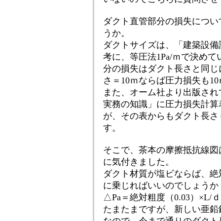
ダクト直管部分の損失につい
うか。
ダクトサイズは、「建築設備
考に、等圧法1Pa/ｍで決め
分の損失はダクト長さと同じ
さ＝10ｍならば圧力損失も1
また、オーム社より出版され
実務の知識」に圧力損失計算
が、その表からもダクト長さ
す。
そこで、茶本の摩擦抵抗線図
に気付きました。
ダクト材質が塩ビならば、絶対
に乗じればいいのでしょうか
△Pa＝絶対粗度（0.03）×L/ｄ×V
たまたまですが、新しい亜鉛鉄