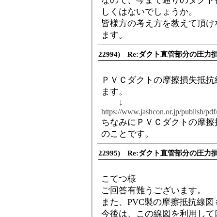
なので、今まで通りのダクト
しくはないでしょうか。
皆様方の考え方を教えて頂け
ます。
22994) Re:ダクト直管部分の圧力
ＰＶＣダクトの摩擦損失抵抗
ます。
↓
https://www.jashcon.or.jp/publish/pdf
ちなみにＰＶＣダクトの摩擦
のことです。
22995) Re:ダクト直管部分の圧力
こてつ様
ご回答有難うございます。
また、PVC製の摩擦抵抗線
今後は、この線図を利用して