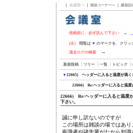
｜
会議室へ
｜
｜
雑談コーナーへ
建築設
投稿前に、必ず読んで下さい
→
(注)
閲覧は
▼
のマークを、クリッ
→
過去ログの検索
新規投稿
┃
ツリー
┃
一覧
┃
トピック
┃
▼
22665) ヘッダーに入ると温度が高
22666) Re:ヘッダーに入ると温度
22666) Re:ヘッダーに入ると温
下さい。
誠に申し訳ないのですが
この場所は雑談の場ではあり
有識者や諸先輩がたから知識