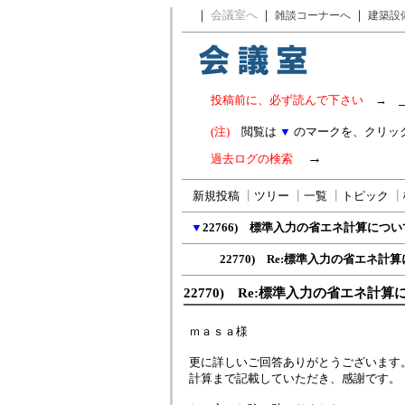
｜
会議室へ
｜
｜
雑談コーナーへ
建築設
投稿前に、必ず読んで下さい
→
(注)
閲覧は
▼
のマークを、クリッ
→
過去ログの検索
新規投稿
┃
ツリー
┃
一覧
┃
トピック
┃
▼
22766) 標準入力の省エネ計算につい
22770) Re:標準入力の省エネ計
22770) Re:標準入力の省エネ計算
ｍａｓａ様
更に詳しいご回答ありがとうございます
計算まで記載していただき、感謝です。