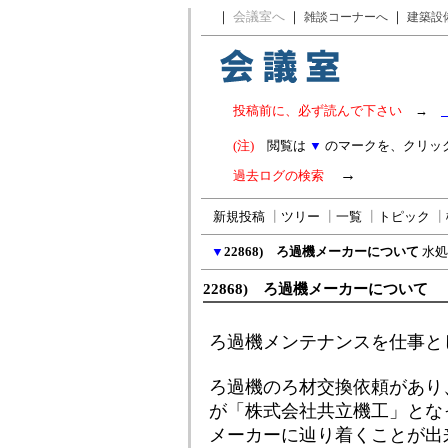
｜
会議室へ
｜
｜
雑談コーナーへ
建築設
投稿前に、必ず読んで下さい
→
(注)
閲覧は
▼
のマークを、クリッ
→
過去ログの検索
新規投稿
┃
ツリー
┃
一覧
┃
トピック
┃
▼
22868) ろ過機メーカーについて
水処
22868) ろ過機メーカーについて
ろ過機メンテナンスを仕事と
ろ過機のろ材交換依頼があり
が「株式会社共立機工」とな
メーカーに辿り着くことが出