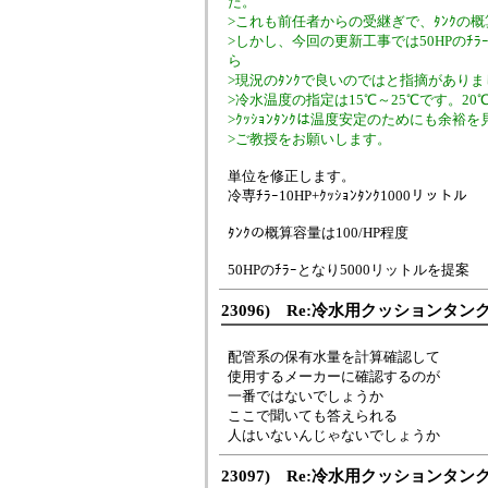
た。
>これも前任者からの受継ぎで、ﾀﾝｸの概算容
>しかし、今回の更新工事では50HPのﾁﾗｰ
ら
>現況のﾀﾝｸで良いのではと指摘があり
>冷水温度の指定は15℃～25℃です。2
>ｸｯｼｮﾝﾀﾝｸは温度安定のためにも余
>ご教授をお願いします。
単位を修正します。
冷専ﾁﾗｰ10HP+ｸｯｼｮﾝﾀﾝｸ1000リットル
ﾀﾝｸの概算容量は100/HP程度
50HPのﾁﾗｰとなり5000リットルを提案
23096) Re:冷水用クッションタ
配管系の保有水量を計算確認して
使用するメーカーに確認するのが
一番ではないでしょうか
ここで聞いても答えられる
人はいないんじゃないでしょうか
23097) Re:冷水用クッションタ