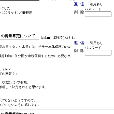
引用あり
事でした。
パスワード
00リットル/HP程度
ンクの容量算定について
lanlan
- 25/8/7(木) 8:11 -
引用あり
管水量＋タンク水量）は、チラー本体保護のため
パスワード
→再起動時に何分間か連続運転するために必要な水
ょうか？
ての回答？）
）や2次ポンプ有無、
考慮して決定されると思います。
シビアでないようですので、
外れでもないように感じます。