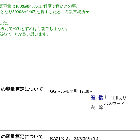
量は100&#8467;/HP程度で良いとの事。
となり5000&#8467;を提案したところ設置場所か
ました。
0℃設定で±5℃とすれば可能でしょうか。
裕を見込むことが良い思います。
ンクの容量算定について
GG
- 25/8/4(月) 12:38 -
引用あり
パスワード
ンクの容量算定について
KAZUくん
- 25/8/5(火) 5:54 -