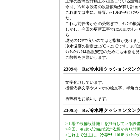
工場の設備設計施工を担当している設備
今回、冷却水設備の設計依頼が有り計画
これまでは主に、冷専ﾁﾗｰ10HP+ｸｯｼｮﾝﾀ
た。
これも前任者からの受継ぎで、ﾀﾝｸの概算容量
しかし、今回の更新工事では50HPのﾁﾗｰと
ら
現況のﾀﾝｸで良いのではと指摘がありま
冷水温度の指定は15℃～25℃です。20
ｸｯｼｮﾝﾀﾝｸは温度安定のためにも余裕
ご教授をお願いします。
23094) Re:冷水用クッションタ
文字化けしています。
機種依存文字やスマホの絵文字、半角カ
再投稿をお願いします。
23095) Re:冷水用クッションタ
>工場の設備設計施工を担当している設
>今回、冷却水設備の設計依頼が有り計
>これまでは主に、冷専ﾁﾗｰ10HP+ｸｯｼｮﾝ