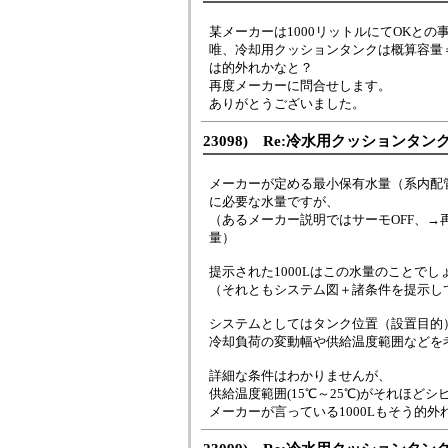
某メーカーは1000リットルにてOKとの
唯、冷却用クッションタンクは概算容量＝1
は的外れかなと？
再度メーカーに問合せします。
ありがとうございました。
23098) Re:冷水用クッションタ
メーカーが定める最小保有水量（系内配
に必要な水量ですが、
（あるメーカー説明ではサーモOFF、
量）
提示された1000Lはこの水量のことでし
（それともシステム図＋諸条件を提示し
システムとしてはタンク位置（設置目的
冷却負荷の変動幅や供給温度範囲などを
詳細な条件はわかりませんが、
供給温度範囲(15℃～25℃)がそれほど
メーカーが言っている1000Lもそう的