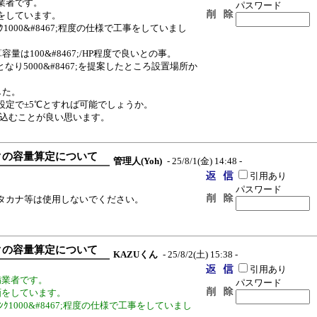
業者です。
パスワード
をしています。
ﾝｸ1000&#8467;程度の仕様で工事をしていまし
は100&#8467;/HP程度で良いとの事。
なり5000&#8467;を提案したところ設置場所か
した。
℃設定で±5℃とすれば可能でしょうか。
を見込むことが良い思います。
ンクの容量算定について
管理人(Yoh)
- 25/8/1(金) 14:48 -
引用あり
パスワード
タカナ等は使用しないでください。
ンクの容量算定について
KAZUくん
- 25/8/2(土) 15:38 -
引用あり
備業者です。
パスワード
画をしています。
ﾀﾝｸ1000&#8467;程度の仕様で工事をしていまし