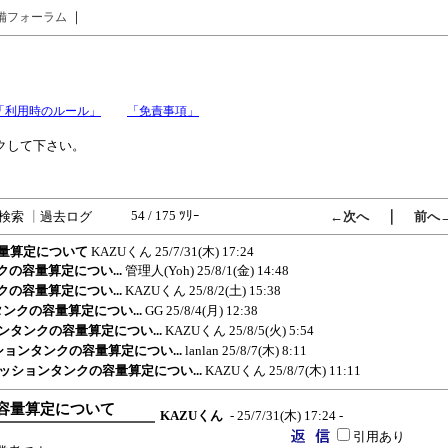
｜
備フォーラム
「利用時のルール」
「免責事項」
クして下さい。
54 / 175 ﾂﾘｰ
｜
検索
┃
過去ログ
←次へ
前へ
容量算定について
KAZUくん
25/7/31(木) 17:24
クの容量算定につい...
管理人(Yoh)
25/8/1(金) 14:48
クの容量算定につい...
KAZUくん
25/8/2(土) 15:38
タンクの容量算定につい...
GG
25/8/4(月) 12:38
ョンタンクの容量算定につい...
KAZUくん
25/8/5(火) 5:54
ッションタンクの容量算定につい...
lanlan
25/8/7(木) 8:11
用クッションタンクの容量算定につい...
KAZUくん
25/8/7(木) 11:11
の容量算定について
KAZUくん
- 25/7/31(木) 17:24 -
引用あり