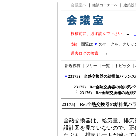
｜
会議室へ
｜
｜
雑談コーナーへ
建築設
投稿前に、必ず読んで下さい
→
(注)
閲覧は
▼
のマークを、クリッ
→
過去ログの検索
新規投稿
┃
ツリー
┃
一覧
┃
トピック
┃
▼
23173) 全熱交換器の給排気バラン
23175) Re:全熱交換器の給排
23176) Re:全熱交換器の給
23175) Re:全熱交換器の給排気
全熱交換器は、給気量、排気
設計図を見ていないので、正
たぶん、排気ルートが違って