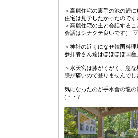
＞高麗住宅の裏手の池の鯉に
住宅は見学したかったのです
＞高麗住宅の主と会話するこ
会話はシナクテ良いです(￣▽
＞神社の近くになぜ韓国料理
参拝者さん達はほぼほぼ国産
＞水天宮は膝がくがく、急な
膝が痛いので登りませんでし
気になったのが手水舎の龍の
(・・?