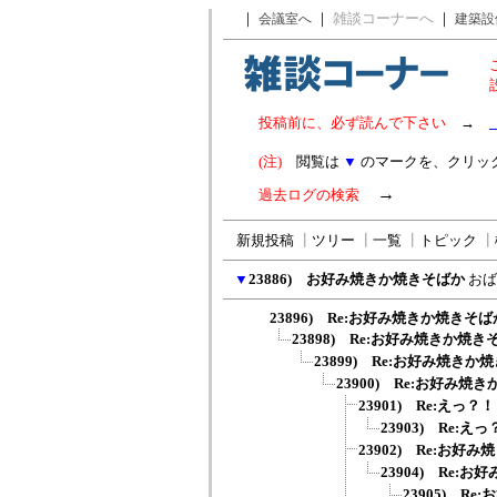
｜
｜
雑談コーナーへ
｜
会議室へ
建築設
投稿前に、必ず読んで下さい
→
(注)
閲覧は
▼
のマークを、クリッ
→
過去ログの検索
新規投稿
┃
ツリー
┃
一覧
┃
トピック
┃
▼
23886) お好み焼きか焼きそばか
おば
23896) Re:お好み焼きか焼きそば
23898) Re:お好み焼きか焼き
23899) Re:お好み焼きか
23900) Re:お好み焼
23901) Re:えっ？！
23903) Re:え
23902) Re:お好
23904) Re:
23905) R