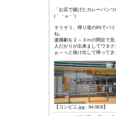
「お店で揚げたカレーパンつ
(｀・ω・´)ゞ
そうそう、帰り道のPAでバ
ね。
逮捕劇を２～３ｍの間近で見
人だかりが出来ましてワタク
ぉ～っと抜け出して帰ってき
【コンビニ.jpg : 84.9KB】