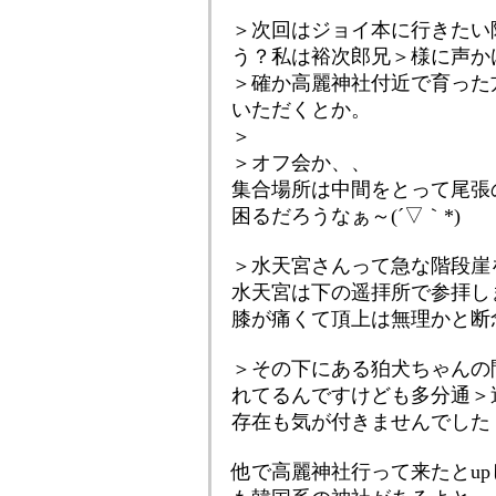
＞次回はジョイ本に行きたい
う？私は裕次郎兄＞様に声か
＞確か高麗神社付近で育った
いただくとか。
＞
＞オフ会か、、
集合場所は中間をとって尾張
困るだろうなぁ～(´▽｀*)
＞水天宮さんって急な階段崖
水天宮は下の遥拝所で参拝し
膝が痛くて頂上は無理かと断
＞その下にある狛犬ちゃんの
れてるんですけども多分通＞
存在も気が付きませんでした
他で高麗神社行って来たとu