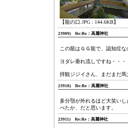
【龍の口.JPG : 144.6KB】
23909) Re:Re：高麗神社
この龍はＧＧ龍で、認知症な
ヨダレ垂れ流しですね・・・ ｺﾉ
拝観ジジイさん、まだまだ馬
23910) Re:Re：高麗神社
多分顎が外れるほど大笑いし
べたか、だと思います。
23911) Re:Re：高麗神社