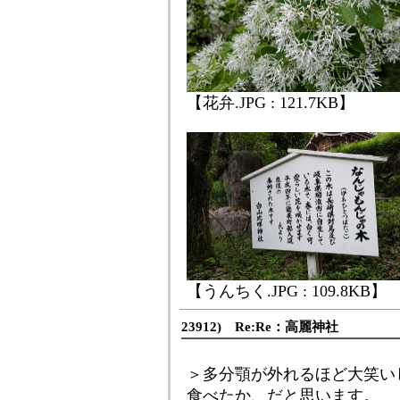
【花弁.JPG : 121.7KB】
【うんちく.JPG : 109.8KB】
23912) Re:Re：高麗神社
＞多分顎が外れるほど大笑い
食べたか、だと思います。