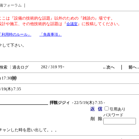
｜
備フォーラム
ここは『設備の技術的な話題』以外のための『雑談の』場です。
設計や施工、その他技術的な話題は『
』に投稿してください。
会議室
「利用時のルール」
「免責事項」
クして下さい。
282 / 319 ﾂﾘｰ
｜
検索
┃
過去ログ
←次へ
前へ
 17:30
5/19(木) 7:35
拝観ジジィ
- 22/5/19(木) 7:35 -
引用あり
パスワード
チャンした時を思い出して。。。