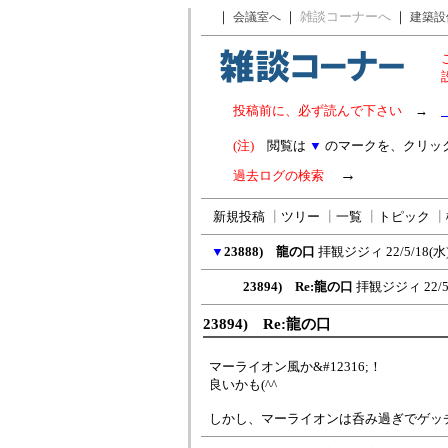
｜
｜
雑談コーナーへ
｜
会議室へ
建築設
投稿前に、必ず読んで下さい
→
(注)
閲覧は
▼
のマークを、クリッ
→
過去ログの検索
新規投稿
┃
ツリー
┃
一覧
┃
トピック
┃
▼
23888) 龍の口
拝観ジジィ
22/5/18(水)
23894) Re:龍の口
拝観ジジィ
22/
23894) Re:龍の口
マーライオン風か&#12316;！
良いかも(^^ゞ
しかし、マーライオンは呑み過ぎでゲッ