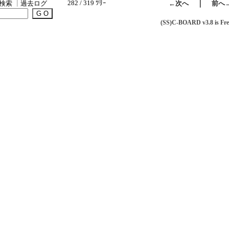
282 / 319 ﾂﾘｰ
｜
検索
┃
過去ログ
←次へ
前へ
(SS)C-BOARD v3.8 is Fre