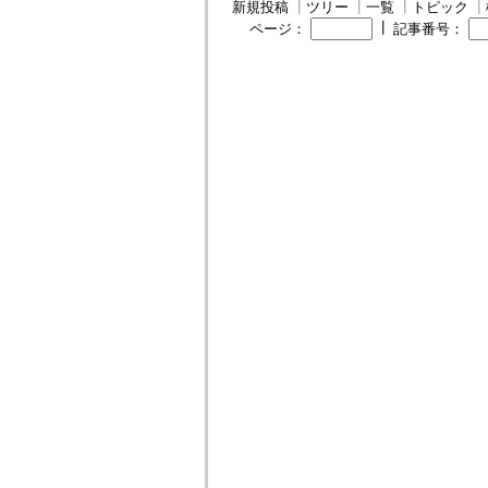
新規投稿
┃
ツリー
┃
一覧
┃
トピック
┃
┃
ページ：
記事番号：