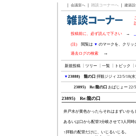
｜
｜
雑談コーナーへ
｜
会議室へ
建築設
投稿前に、必ず読んで下さい
→
(注)
閲覧は
▼
のマークを、クリッ
→
過去ログの検索
新規投稿
┃
ツリー
┃
一覧
┃
トピック
┃
▼
23888) 龍の口
拝観ジジィ
22/5/18(水)
23895) Re:龍の口
おばじょー
22/
23895) Re:龍の口
井戸水が黄色かったらそれはまずいかも
あるいは口から配管3分岐させて3人同
↑拝観の配管だけに、いじるいじる。