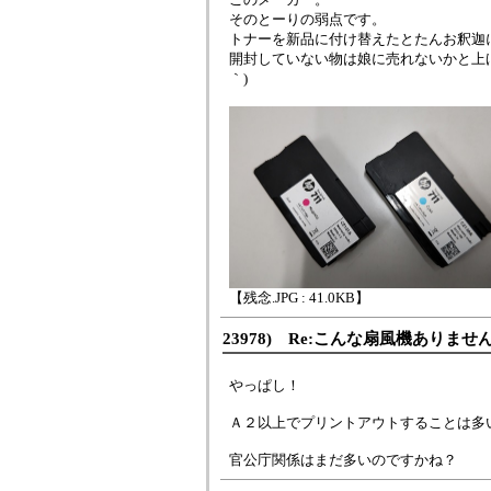
そのとーりの弱点です。
トナーを新品に付け替えたとたんお釈迦
開封していない物は娘に売れないかと上げ
｀)
【残念.JPG : 41.0KB】
23978) Re:こんな扇風機ありませ
やっぱし！
Ａ２以上でプリントアウトすることは多
官公庁関係はまだ多いのですかね？