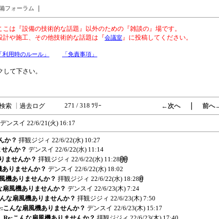
｜
備フォーラム
ここは『設備の技術的な話題』以外のための『雑談の』場です。
設計や施工、その他技術的な話題は『
』に投稿してください。
会議室
「利用時のルール」
「免責事項」
クして下さい。
271 / 318 ﾂﾘｰ
｜
検索
┃
過去ログ
←次へ
前へ
デンスイ
22/6/21(火) 16:17
せんか？
拝観ジジィ
22/6/22(水) 10:27
りませんか？
デンスイ
22/6/22(水) 11:14
機ありませんか？
拝観ジジィ
22/6/22(水) 11:28
扇風機ありませんか？
デンスイ
22/6/22(水) 18:02
んな扇風機ありませんか？
拝観ジジィ
22/6/22(水) 18:28
こんな扇風機ありませんか？
デンスイ
22/6/23(木) 7:24
e:こんな扇風機ありませんか？
拝観ジジィ
22/6/23(木) 7:50
 Re:こんな扇風機ありませんか？
デンスイ
22/6/23(木) 15:17
6) Re:こんな扇風機ありませんか？
拝観ジジィ
22/6/23(木) 17:40