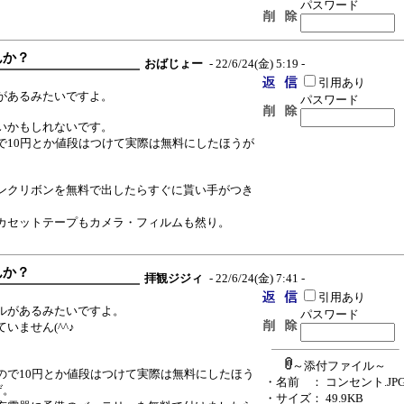
パスワード
んか？
おばじょー
- 22/6/24(金) 5:19 -
引用あり
があるみたいですよ。
パスワード
いかもしれないです。
で10円とか値段はつけて実際は無料にしたほうが
。
ンクリボンを無料で出したらすぐに貰い手がつき
カセットテープもカメラ・フィルムも然り。
んか？
拝観ジジィ
- 22/6/24(金) 7:41 -
引用あり
ルがあるみたいですよ。
パスワード
ません(^^♪
～添付ファイル～
ので10円とか値段はつけて実際は無料にしたほう
・名前
： コンセント.JP
げ。
・サイズ
： 49.9KB