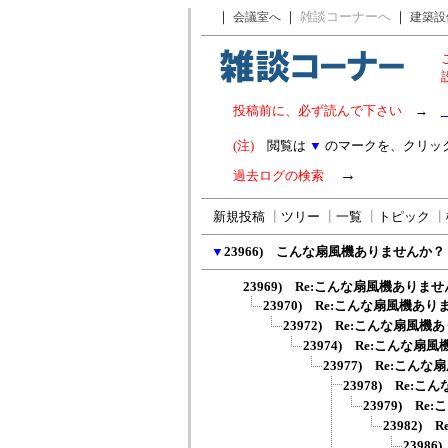
｜
｜
雑談コーナーへ
｜
会議室へ
建築設
投稿前に、必ず読んで下さい
→
(注)
閲覧は
▼
のマークを、クリッ
→
過去ログの検索
新規投稿
┃
ツリー
┃
一覧
┃
トピック
┃
▼
23966) こんな扇風機ありませんか？
23969) Re:こんな扇風機ありま
23970) Re:こんな扇風機あ
23972) Re:こんな扇風
23974) Re:こんな
23977) Re:こ
23978) Re:
23979) R
23982)
2398