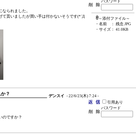
パスワード
になられました。
て貰いましたが買い手は付かないそうです(*´Д
～添付ファイル～
・名前
： 残念.JPG
・サイズ
： 41.0KB
んか？
デンスイ
- 22/6/23(木) 7:24 -
引用あり
パスワード
いのですか？