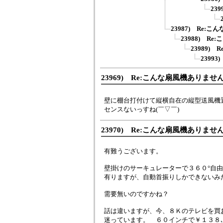
23
23987) Re:
23988) R
23989)
2399
23969) Re:こんな扇風機ありませ
壁に棚台打付けて縦横自在の縦型送風機
センスないっすね(￣▽￣)
23970) Re:こんな扇風機ありませ
有難うございます。
壁掛けのサーキュレーターで３６０°自
有りますが、自動首振りしかできないみ
需要無いのですかね？
話は違いますが、今、８Ｋのテレビを買
迷っています。 ６０インチで￥１３８