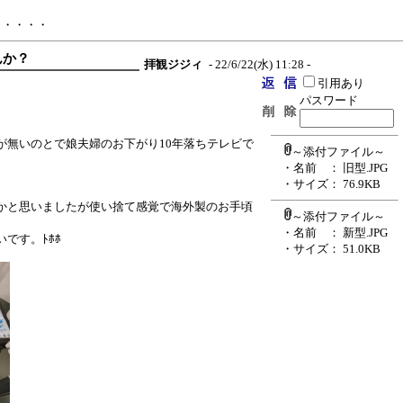
・・・・・
んか？
拝観ジジィ
- 22/6/22(水) 11:28 -
引用あり
パスワード
が無いのとで娘夫婦のお下がり10年落ちテレビで
～添付ファイル～
・名前
： 旧型.JPG
・サイズ
： 76.9KB
かと思いましたが使い捨て感覚で海外製のお手頃
～添付ファイル～
・名前
： 新型.JPG
です。ﾄﾎﾎ
・サイズ
： 51.0KB