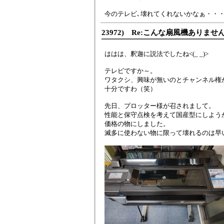
今のテレビ､壊れてくれないかなぁ・・
23972) Re:こんな扇風機ありませ
ははは、釈迦に説法でしたね<(_ _)>
テレビですか～。
ワタクシ、興味が無いのとチャンネル権
十分ですわ（笑）
先日、プロッター様が召されまして。
性能と保守点検を考えて国産型にしよう
価格の物にしました。
滅多に使わない物に限って壊れるのは早い