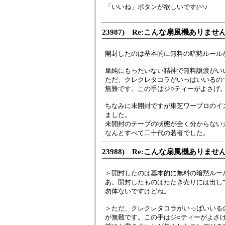
「いいね」ボタンが欲しいです(^^♪
23987) Re:こんな扇風機ありませ
開封したのは基本的に無料の暗黙ルール
単純にもったいない精神で無料譲渡がい
ただ、クレクレタコラがいっぱいいるの
無難です。この手はジ○ティーがよさげ
ちなみに未開封ですが東芝ワープロのイ
ました。
未開封のテープの状態が全く分からない
なんとすべて二十代の若者でした。
23988) Re:こんな扇風機ありませ
＞開封したのは基本的に無料の暗黙ルー
あ。開封したものはたたき売りには出してい
勿体ないですけどね。
＞ただ、クレクレタコラがいっぱいいる
が無難です。この手はジ○ティーがよさ