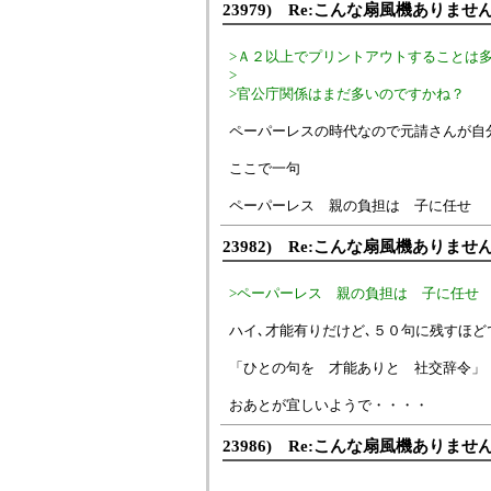
23979) Re:こんな扇風機ありませ
>Ａ２以上でプリントアウトすることは
>
>官公庁関係はまだ多いのですかね？
ペーパーレスの時代なので元請さんが自分
ここで一句
ペーパーレス 親の負担は 子に任せ
23982) Re:こんな扇風機ありませ
>ペーパーレス 親の負担は 子に任せ
ハイ､才能有りだけど､５０句に残すほど
「ひとの句を 才能ありと 社交辞令」
おあとが宜しいようで・・・・
23986) Re:こんな扇風機ありませ