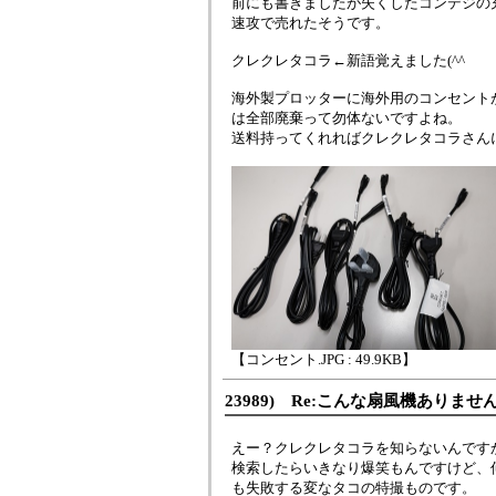
前にも書きましたが失くしたコンデジの
速攻で売れたそうです。
クレクレタコラ←新語覚えました(^^ゞ
海外製プロッターに海外用のコンセント
は全部廃棄って勿体ないですよね。
送料持ってくれればクレクレタコラさん
【コンセント.JPG : 49.9KB】
23989) Re:こんな扇風機ありませ
えー？クレクレタコラを知らないんです
検索したらいきなり爆笑もんですけど、
も失敗する変なタコの特撮ものです。