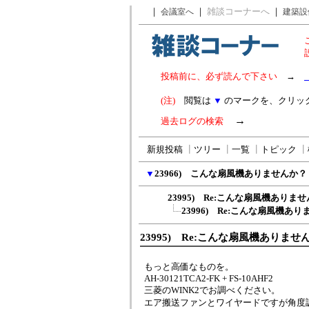
｜
｜
雑談コーナーへ
｜
会議室へ
建築設
投稿前に、必ず読んで下さい
→
(注)
閲覧は
▼
のマークを、クリッ
→
過去ログの検索
新規投稿
┃
ツリー
┃
一覧
┃
トピック
┃
▼
23966) こんな扇風機ありませんか？
23995) Re:こんな扇風機ありま
23996) Re:こんな扇風機あ
23995) Re:こんな扇風機ありませ
もっと高価なものを。
AH-30121TCA2-FK + FS-10AHF2
三菱のWINK2でお調べください。
エア搬送ファンとワイヤードですが角度