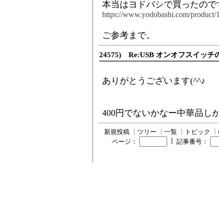
本当はヨドバシで買ったので
https://www.yodobashi.com/product
ご参考まで。
24575) Re:USB オンオフスイッチ
ありがとうございます(^^♪
400円でないかなー中華品し
新規投稿
┃
ツリー
┃
一覧
┃
トピック
┃
┃
ページ：
記事番号：