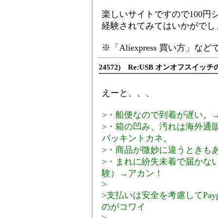
楽しいサイトですので100円
経験されてみてはいかがでし
※「Aliexpress 買い方
24572) Re:USB オンオフスイッチ
えーと、、、
>・船便なので到着が遅い。
>・箱の凹み、汚れは海外通
パッキントカネ。
>・商品が微妙に違うときもある
>・まれに紛失未着で届かな
験）→アカン！
>
>支払いは安全を考慮してPa
のがコワイ
>