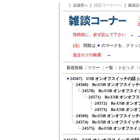
｜
｜
雑談コーナーへ
｜
会議室へ
建築設
投稿前に、必ず読んで下さい
→
(注)
閲覧は
▼
のマークを、クリッ
→
過去ログの検索
新規投稿
┃
ツリー
┃
一覧
┃
トピック
┃
▼
24567) USB オンオフスイッチの話
24568) Re:USB オンオフスイッ
24570) Re:USB オンオフス
24571) Re:USB オンオ
24572) Re:USB オ
24573) Re:USB オ
24569) Re:USB オンオフスイッ
24574) Re:USB オンオフスイッ
24575) Re:USB オンオフス