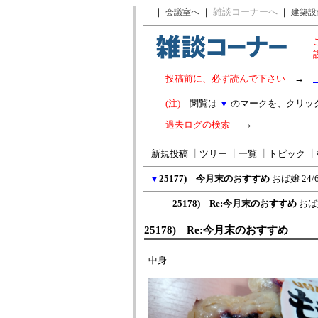
｜
｜
雑談コーナーへ
｜
会議室へ
建築設
投稿前に、必ず読んで下さい
→
(注)
閲覧は
▼
のマークを、クリッ
→
過去ログの検索
新規投稿
┃
ツリー
┃
一覧
┃
トピック
┃
▼
25177) 今月末のおすすめ
おば嬢
24/
25178) Re:今月末のおすすめ
おば
25178) Re:今月末のおすすめ
中身