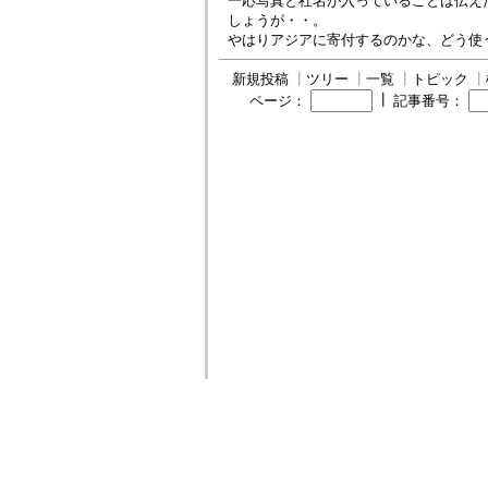
一応写真と社名が入っていることは伝え
しょうが・・。
やはりアジアに寄付するのかな、どう使
新規投稿
┃
ツリー
┃
一覧
┃
トピック
┃
┃
ページ：
記事番号：