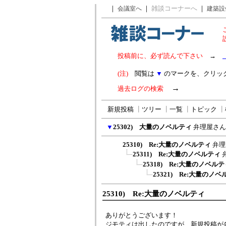
｜
｜
雑談コーナーへ
｜
会議室へ
建築設
投稿前に、必ず読んで下さい
→
(注)
閲覧は
▼
のマークを、クリッ
→
過去ログの検索
新規投稿
┃
ツリー
┃
一覧
┃
トピック
┃
▼
25302) 大量のノベルティ
弁理屋さん
25310) Re:大量のノベルティ
弁理
25311) Re:大量のノベルティ
25318) Re:大量のノベル
25321) Re:大量のノ
25310) Re:大量のノベルティ
ありがとうございます！
ジモティは出したのですが、新規投稿が