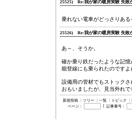
25525) Re:我が家の暖房実験 失敗
乗れない電車がどっさりある
25526) Re:我が家の暖房実験 失敗
あ～、そうか。
確か乗り鉄だったような記憶
能登線にも乗られたのですよ
設備用の管材でもストックさ
おもいましたが、見当外れで
新規投稿
┃
ツリー
┃
一覧
┃
トピック
┃
┃
ページ：
記事番号：