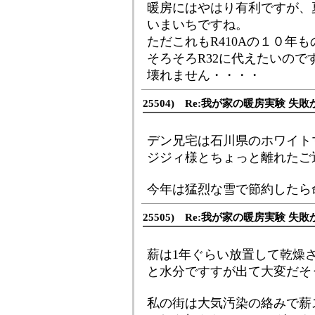
暖房にはやはり有利ですが、
いまいちですね。
ただこれもR410Aの１０年
そろそろR32に代えたいので
壊れません・・・・
25504) Re:我が家の暖房実験 失敗
デン兄宅は石川県のホワイト
ジジィ様とちょっと離れたご
今年は猛烈な雪で節約したら
25505) Re:我が家の暖房実験 失敗
薪は1年ぐらい放置して乾燥
と水分ですすが出て大変だそ
私の街は大気汚染の絡みで薪