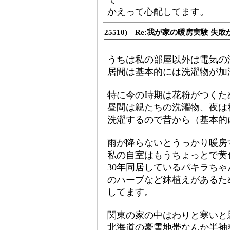
かえって心配してます。
25510) Re:我が家の暖房実験 失敗
うちは私の部屋以外は電気の
居間は基本的には洗濯物が加
特に今の時期は花粉がつくた
昼間は親たちの洗濯物、夜は
洗濯するので昔から（基本的に
雨が降らないとうっかり暖房
私の自室はもうちょっとで黄
30年同居しているパキラち
のハーブなど鉢植えがあるため
してます。
関東の家の中はわりと寒いと
北海道の豪雪地帯なんか半袖