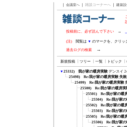
｜
｜
雑談コーナーへ
｜
会議室へ
建築設
投稿前に、必ず読んで下さい
→
(注)
閲覧は
▼
のマークを、クリッ
→
過去ログの検索
新規投稿
┃
ツリー
┃
一覧
┃
トピック
┃
▼
25332) 我が家の暖房実験
デンスイ
2
25498) Re:我が家の暖房実験 失
25499) Re:我が家の暖房実験
25500) Re:我が家の暖房
25501) Re:我が家の
25504) Re:我が
25502) Re:我が家の
25503) Re:我が
25505) Re:我が家の
25506) Re:我が