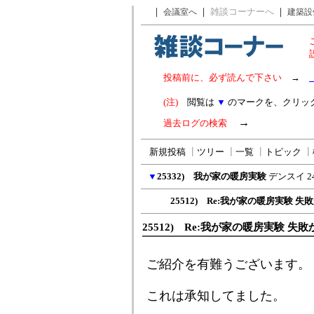
｜
｜
雑談コーナーへ
｜
会議室へ
建築設
投稿前に、必ず読んで下さい
→
(注)
閲覧は
▼
のマークを、クリッ
→
過去ログの検索
新規投稿
┃
ツリー
┃
一覧
┃
トピック
┃
▼
25332) 我が家の暖房実験
デンスイ
2
25512) Re:我が家の暖房実験 失
25512) Re:我が家の暖房実験 失敗
ご紹介を有難うございます。
これは承知してました。