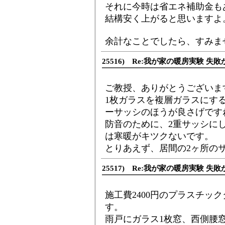
それに今時は省エネ補助金も
結構安く上がると思いますよ
余計なことでしたら、すみま
25516) Re:我が家の暖房実験 失敗
ご教授、ありがとうございま
1枚ガラスを複層ガラスにす
ーサッシのほうが良さげです
防音のために、2重サッシに
は寒暖がキツクないです。
とりあえず、居間の2ヶ所の
25517) Re:我が家の暖房実験 失敗
施工費2400円のプラスチッ
す。
雨戸にガラス1枚窓、西側腰