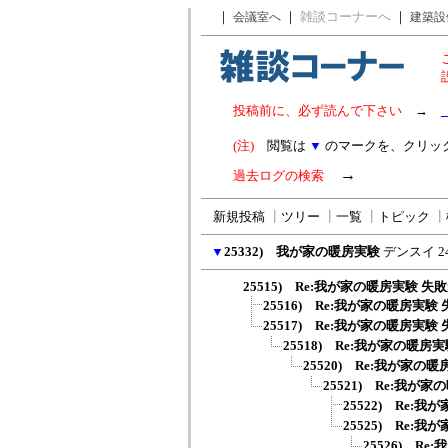
｜
｜
雑談コーナーへ
｜
会議室へ
建築設
投稿前に、必ず読んで下さい
→
(注)
閲覧は
▼
のマークを、クリッ
→
過去ログの検索
新規投稿
┃
ツリー
┃
一覧
┃
トピック
┃
▼
25332) 我が家の暖房実験
デンスイ
2
25515) Re:我が家の暖房実験 失
25516) Re:我が家の暖房実験
25517) Re:我が家の暖房実験
25518) Re:我が家の暖房
25520) Re:我が家の
25521) Re:我が
25522) Re:
25525) Re:
25526) R