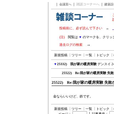
｜
｜
雑談コーナーへ
｜
会議室へ
建築設
投稿前に、必ず読んで下さい
→
(注)
閲覧は
▼
のマークを、クリッ
→
過去ログの検索
新規投稿
┃
ツリー
┃
一覧
┃
トピック
┃
▼
25332) 我が家の暖房実験
デンスイ
2
25522) Re:我が家の暖房実験 失
25522) Re:我が家の暖房実験 失敗
金ならいいけど、鉄です。
新規投稿
┃
ツリー
┃
一覧
┃
トピック
┃
┃
ページ：
記事番号：