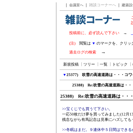
｜
｜
雑談コーナーへ
｜
会議室へ
建築設
投稿前に、必ず読んで下さい
→
(注)
閲覧は
▼
のマークを、クリッ
→
過去ログの検索
新規投稿
┃
ツリー
┃
一覧
┃
トピック
┃
▼
25377) 吹雪の高速道路は・・・コ
25388) Re:吹雪の高速道路は・
25388) Re:吹雪の高速道路は・
>>宝くじでも買うて下さい。
一応50枚だけ夢を買ってみました(12月1
残念ながら有馬記念は見事にハズしてもう
>>冬眠はまだ。９連休中５日間はできる