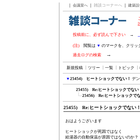
｜
｜
雑談コーナーへ
｜
会議室へ
建築設
投稿前に、必ず読んで下さい
→
(注)
閲覧は
▼
のマークを、クリッ
→
過去ログの検索
新規投稿
┃
ツリー
┃
一覧
┃
トピック
┃
▼
25454) ヒートショックでない！
デン
25455) Re:ヒートショックでない
25456) Re:ヒートショックで
25455) Re:ヒートショックでない
おはようございます
ヒートショックが死因ではなく
給湯器の自動保温が原因ではないのか？