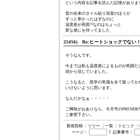
という内容を記事を読んだ記憶がありま
昔の在来のタイル貼り浴室のほうが
ずっと寒かったはずなのに
温度差が死因?!なのはちょっと
変な感じを持ってました
25456) Re:ヒートショックでない
そうなんです。
今までは私も温度差によるものが死因だ
頭から信じていました。
こうなると、医学の常識を全て疑ってか
いけないように思います。
なんだかなぁ・・・・・
ご興味がおありなら、今月号のPRESIDE
ご参照下さい。
新規投稿
┃
ツリー
┃
一覧
┃
トピック
┃
┃
ページ：
記事番号：