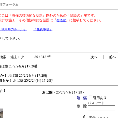
｜
備フォーラム
ここは『設備の技術的な話題』以外のための『雑談の』場です。
設計や施工、その他技術的な話題は『
』に投稿してください。
会議室
「利用時のルール」
「免責事項」
クして下さい。
89 / 318 ﾂﾘｰ
｜
検索
┃
過去ログ
←次へ
前へ
おば嬢
25/2/24(月) 17:26
前もか！
おば嬢
25/2/24(月) 17:29
よお前もか！
おば嬢
25/2/24(月) 17:29
もか！
おば嬢
- 25/2/24(月) 17:29 -
引用あり
パスワード
～添付ファイル～