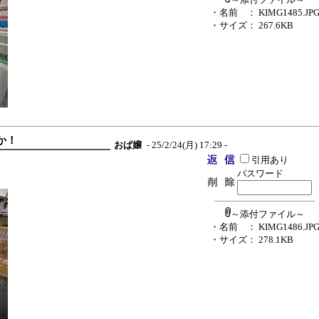
・名前
： KIMG1485.JP
・サイズ
： 267.6KB
もか！
おば嬢
- 25/2/24(月) 17:29 -
引用あり
パスワード
～添付ファイル～
・名前
： KIMG1486.JP
・サイズ
： 278.1KB