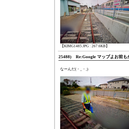
【KIMG1485.JPG : 267.6KB】
25488) Re:Google マップよお前
なーんだ(・_・;)