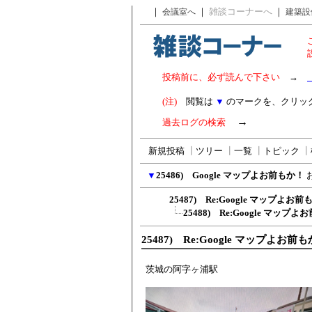
｜
｜
雑談コーナーへ
｜
会議室へ
建築設
投稿前に、必ず読んで下さい
→
(注)
閲覧は
▼
のマークを、クリッ
→
過去ログの検索
新規投稿
┃
ツリー
┃
一覧
┃
トピック
┃
▼
25486) Google マップよお前もか！
25487) Re:Google マップよお
25488) Re:Google マップ
25487) Re:Google マップよお前
茨城の阿字ヶ浦駅