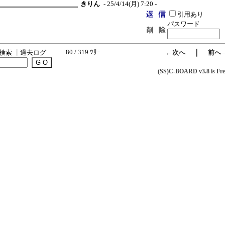
きりん
- 25/4/14(月) 7:20 -
引用あり
パスワード
80 / 319 ﾂﾘｰ
｜
検索
┃
過去ログ
←次へ
前へ
(SS)C-BOARD v3.8 is Fre