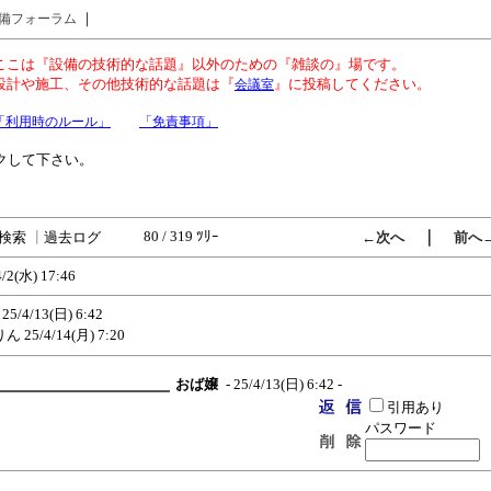
｜
備フォーラム
ここは『設備の技術的な話題』以外のための『雑談の』場です。
設計や施工、その他技術的な話題は『
』に投稿してください。
会議室
「利用時のルール」
「免責事項」
クして下さい。
80 / 319 ﾂﾘｰ
｜
検索
┃
過去ログ
←次へ
前へ
4/2(水) 17:46
25/4/13(日) 6:42
りん
25/4/14(月) 7:20
おば嬢
- 25/4/13(日) 6:42 -
引用あり
パスワード