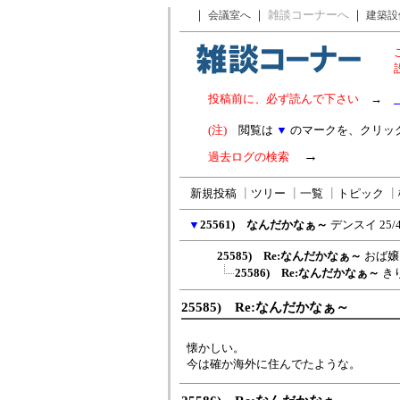
｜
｜
雑談コーナーへ
｜
会議室へ
建築設
投稿前に、必ず読んで下さい
→
(注)
閲覧は
▼
のマークを、クリッ
→
過去ログの検索
新規投稿
┃
ツリー
┃
一覧
┃
トピック
┃
▼
25561) なんだかなぁ～
デンスイ
25/
25585) Re:なんだかなぁ～
おば嬢
25586) Re:なんだかなぁ～
き
25585) Re:なんだかなぁ～
懐かしい。
今は確か海外に住んでたような。