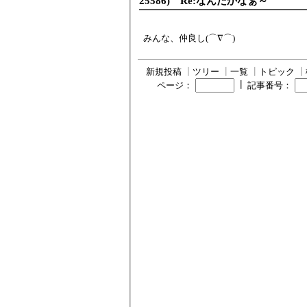
25586) Re:なんだかなぁ～
みんな、仲良し(⌒∇⌒)
新規投稿
┃
ツリー
┃
一覧
┃
トピック
┃
┃
ページ：
記事番号：