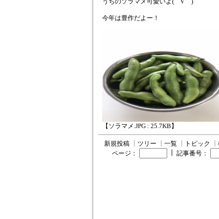
うちのソラマメ可愛いよ(⌒∇⌒)
今年は豊作だよー！
【ソラマメ.JPG : 25.7KB】
新規投稿
┃
ツリー
┃
一覧
┃
トピック
┃
┃
ページ：
記事番号：