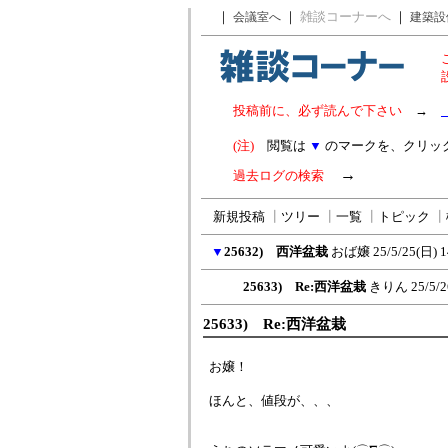
｜
｜
雑談コーナーへ
｜
会議室へ
建築設
投稿前に、必ず読んで下さい
→
(注)
閲覧は
▼
のマークを、クリッ
→
過去ログの検索
新規投稿
┃
ツリー
┃
一覧
┃
トピック
┃
▼
25632) 西洋盆栽
おば嬢
25/5/25(日) 1
25633) Re:西洋盆栽
きりん
25/5/2
25633) Re:西洋盆栽
お嬢！
ほんと、値段が、、、