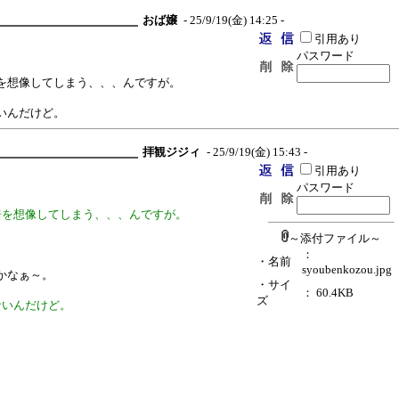
おば嬢
- 25/9/19(金) 14:25 -
引用あり
パスワード
を想像してしまう、、、んですが。
いんだけど。
拝観ジジィ
- 25/9/19(金) 15:43 -
引用あり
パスワード
居を想像してしまう、、、んですが。
～添付ファイル～
：
・名前
syoubenkozou.jpg
かなぁ～。
・サイ
： 60.4KB
ズ
ないんだけど。