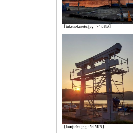
【takenokasetu.jpg : 74.6KB】
【koujichu.jpg : 54.5KB】