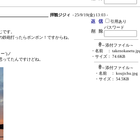
拝観ジジィ
- 25/9/19(金) 13:03 -
引用あり
パスワード
じです。
の鉄砲打ったらボンボン！ですからね。
～添付ファイル～
・名前
： takenokasetu.jp
ー´)ノ
・サイズ
： 74.6KB
思ってたんですけどね。
～添付ファイル～
・名前
： koujichu.jpg
・サイズ
： 54.5KB