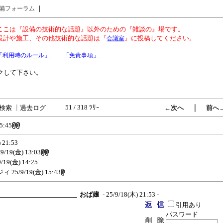
｜
備フォーラム
ここは『設備の技術的な話題』以外のための『雑談の』場です。
設計や施工、その他技術的な話題は『
』に投稿してください。
会議室
「利用時のルール」
「免責事項」
クして下さい。
51 / 318 ﾂﾘｰ
｜
検索
┃
過去ログ
←次へ
前へ
5:45
 21:53
/9/19(金) 13:03
9/19(金) 14:25
ジィ
25/9/19(金) 15:43
おば嬢
- 25/9/18(木) 21:53 -
引用あり
パスワード