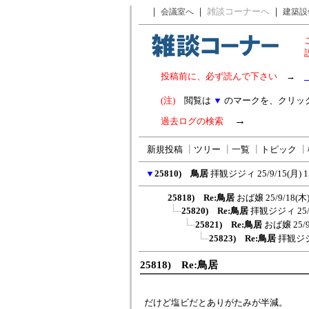
｜
｜
雑談コーナーへ
｜
会議室へ
建築設
投稿前に、必ず読んで下さい
→
(注)
閲覧は
▼
のマークを、クリッ
→
過去ログの検索
新規投稿
┃
ツリー
┃
一覧
┃
トピック
┃
▼
25810) 鳥居
拝観ジジィ
25/9/15(月) 1
25818) Re:鳥居
おば嬢
25/9/18(木)
25820) Re:鳥居
拝観ジジィ
25
25821) Re:鳥居
おば嬢
25/
25823) Re:鳥居
拝観ジ
25818) Re:鳥居
だけど塩ビだとありがたみが半減。