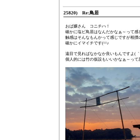
25820) Re:鳥居
おば嬢さん コニチハ！
確かに塩ビ鳥居はなんだかなぁ～って感
触感はそんなもんかって感じですが相撲
確かにイマイチです(^^♪
遠目で見ればなかなか良いもんですよ( ｀
個人的には竹の仮設もいいかなぁ～って