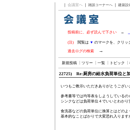
｜
会議室へ
｜
｜
雑談コーナーへ
建築設
投稿前に、必ず読んで下さい
→
(注)
閲覧は
▼
のマークを、クリッ
→
過去ログの検索
新規投稿
┃
ツリー
┃
一覧
┃
トピック
┃
22725) Re:厨房の給水負荷単位
いつもご教示いただきありがとうござい
参考書等では均等表をしようしているの
シンクなどは負荷単位４でいいとわかり
食洗器などの負荷単位に換算とはどのよ
基本的なことばかりで大変恐れ入ります