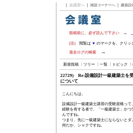
｜
会議室へ
｜
｜
雑談コーナーへ
建築設
投稿前に、必ず読んで下さい
→
(注)
閲覧は
▼
のマークを、クリッ
→
過去ログの検索
新規投稿
┃
ツリー
┃
一覧
┃
トピック
┃
22729) Re:設備設計一級建築士
について
こんにちは。
設備設計一級建築士講習の受験資格って
経験を有する者で、「一級建築士」かつ
んですね。
つまり、先に一級建築士にならないとダ
何だか、シャクですね。