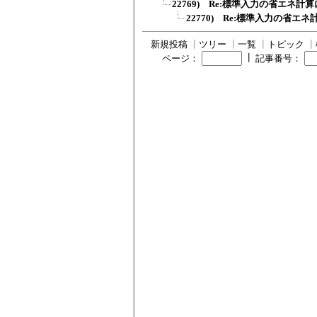
22769) Re:標準入力の省エネ計
22770) Re:標準入力の省エ
新規投稿
┃
ツリー
┃
一覧
┃
トピック
┃
┃
ページ：
記事番号：