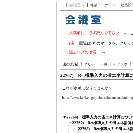
｜
会議室へ
｜
｜
雑談コーナーへ
建築設
投稿前に、必ず読んで下さい
→
(注)
閲覧は
▼
のマークを、クリッ
→
過去ログの検索
新規投稿
┃
ツリー
┃
一覧
┃
トピック
┃
22767) Re:標準入力の省エネ計算
これが参考になりませんか？
https://www.kenken.go.jp/becc/documents/buildin
▼
22766) 標準入力の省エネ計算につい
22767) Re:標準入力の省エネ計
22768) Re:標準入力の省エ