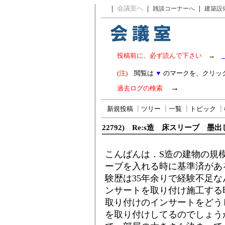
｜
会議室へ
｜
｜
雑談コーナーへ
建築設
投稿前に、必ず読んで下さい
→
(注)
閲覧は
▼
のマークを、クリッ
→
過去ログの検索
新規投稿
┃
ツリー
┃
一覧
┃
トピック
┃
22792) Re:s造 床スリーブ 墨
こんばんは．S造の建物の規
ーブを入れる時に基準済があ
験歴は35年余りで経験不足
ンサートを取り付け施工する
取り付けのインサートをどう
を取り付けしてるのでしょう