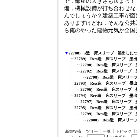
で，部屋の大きさも決まって
備，機械設備が打ち合わせな
んでしょうか？建築工事が図
ありますけどね．そんな公共
ら俺のやった建物元気か全国
▼
22788) s造 床スリーブ 墨出しに
22789) Re:s造 床スリーブ 
22790) Re:s造 床スリー
22792) Re:s造 床スリー
22798) Re:s造 床ス
22793) Re:s造 床スリーブ 
22796) Re:s造 床スリー
22794) Re:s造 床スリーブ 
22797) Re:s造 床スリー
22795) Re:s造 床スリーブ 
22799) Re:s造 床スリー
22800) Re:s造 床ス
新規投稿
┃
ツリー
┃
一覧
┃
トピック
┃