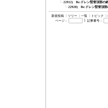
22912) Re:ドレン竪管頂部の
22920) Re:ドレン竪管頂
新規投稿
┃
ツリー
┃
一覧
┃
トピック
┃
┃
ページ：
記事番号：