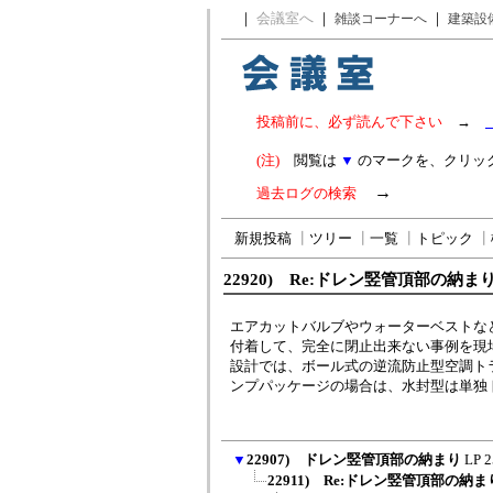
｜
会議室へ
｜
｜
雑談コーナーへ
建築設
投稿前に、必ず読んで下さい
→
(注)
閲覧は
▼
のマークを、クリッ
→
過去ログの検索
新規投稿
┃
ツリー
┃
一覧
┃
トピック
┃
22920) Re:ドレン竪管頂部の納ま
エアカットバルブやウォーターベストな
付着して、完全に閉止出来ない事例を現
設計では、ボール式の逆流防止型空調ト
ンプパッケージの場合は、水封型は単独
▼
22907) ドレン竪管頂部の納まり
LP
2
22911) Re:ドレン竪管頂部の納ま