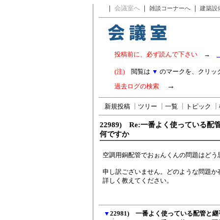
｜
会議室へ
｜
｜
雑談コーナーへ
建築設
投稿前に、必ず読んで下さい
→
(注)
閲覧は
▼
のマークを、クリッ
→
過去ログの検索
新規投稿
┃
ツリー
┃
一覧
┃
トピック
┃
22989) Re:一番よく使っている
何ですか
空調用銅配管でおぉんくんの問題はどう
申し訳ございません。どのような問題か
詳しく教えてください。
▼
22981) 一番よく使っている配管と