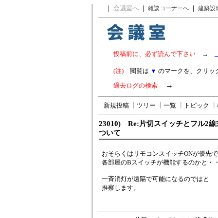
｜
会議室へ
｜
｜
雑談コーナーへ
建築設
投稿前に、必ず読んで下さい
→
(注)
閲覧は
▼
のマークを、クリッ
→
過去ログの検索
新規投稿
┃
ツリー
┃
一覧
┃
トピック
┃
23010) Re:片切スイッチとフル
ついて
おそらくはリモコンスイッチONが優先で
各部屋のBスイッチが機能するのかと・
一斉消灯が遠隔で可能になるのではと
推察します。