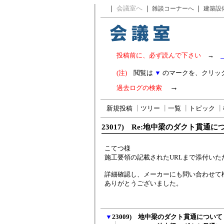
｜
会議室へ
｜
｜
雑談コーナーへ
建築設
投稿前に、必ず読んで下さい
→
(注)
閲覧は
▼
のマークを、クリッ
→
過去ログの検索
新規投稿
┃
ツリー
┃
一覧
┃
トピック
┃
23017) Re:地中梁のダクト貫通に
こてつ様
施工要領の記載されたURLまで添付い
詳細確認し、メーカーにも問い合わせて
ありがとうございました。
▼
23009) 地中梁のダクト貫通について