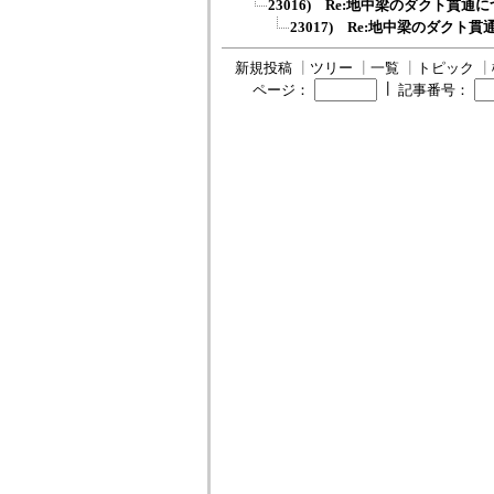
23016) Re:地中梁のダクト貫通
23017) Re:地中梁のダクト
新規投稿
┃
ツリー
┃
一覧
┃
トピック
┃
┃
ページ：
記事番号：