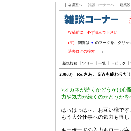
｜
｜
雑談コーナーへ
｜
会議室へ
建築設
投稿前に、必ず読んで下さい
→
(注)
閲覧は
▼
のマークを、クリッ
→
過去ログの検索
新規投稿
┃
ツリー
┃
一覧
┃
トピック
┃
23863) Re:さあ、ＧＷも終わりだ
>オカネが続くかどうかは心
力や気力が続くのかどうかを
はっはっは～、お互い様です
もう大分仕事への気力も怪し
キーボードの入力もローマ字