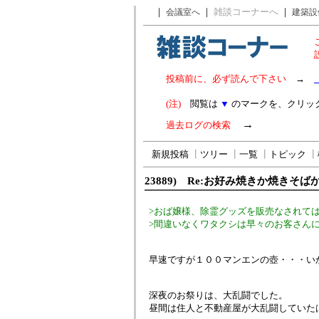
｜
｜
雑談コーナーへ
｜
会議室へ
建築設
投稿前に、必ず読んで下さい
→
(注)
閲覧は
▼
のマークを、クリッ
→
過去ログの検索
新規投稿
┃
ツリー
┃
一覧
┃
トピック
┃
23889) Re:お好み焼きか焼きそば
>おば嬢様、除霊グッズを販売なされて
>間違いなくワタクシは早々のお客さんになり
早速ですが１００マンエンの壺・・・い
深夜のお祭りは、大乱闘でした。
昼間は住人と不動産屋が大乱闘していた