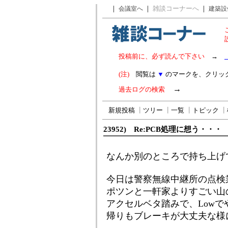
｜
｜
雑談コーナーへ
｜
会議室へ
建築設
投稿前に、必ず読んで下さい
→
(注)
閲覧は
▼
のマークを、クリッ
→
過去ログの検索
新規投稿
┃
ツリー
┃
一覧
┃
トピック
┃
23952) Re:PCB処理に想う・・・
なんか別のところで持ち上げ
今日は警察無線中継所の点検
ポツンと一軒家よりすごい山
アクセルベタ踏みで、Lowで
帰りもブレーキが大丈夫な様