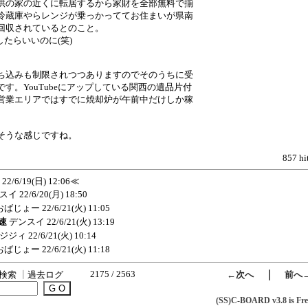
供の家の近くに転居するから家財を全部無料で揃
冷蔵庫やらレンジが乗っかっててお住まいが県南
回収されているとのこと。
したらいいのに(笑)
ち込みも制限されつつありますのでそのうちに受
す。YouTubeにアップしている関西の遺品片付
営業エリアではすでに焼却炉が午前中だけしか稼
そうな感じですね。
857 hi
22/6/19(日) 12:06
≪
スイ
22/6/20(月) 18:50
おばじょー
22/6/21(火) 11:05
秒速
デンスイ
22/6/21(火) 13:19
ジジィ
22/6/21(火) 10:14
おばじょー
22/6/21(火) 11:18
2175 / 2563
｜
検索
┃
過去ログ
←次へ
前へ
(SS)C-BOARD v3.8 is Fre