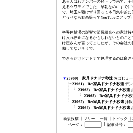
ある人はわナンバーの軽トラで来て、子
えるツワモノでした、早朝なのにすでに
で、埼玉を駆けずり回って本日集中的に
どうせなら動画撮ってYouTubeにアップ
半導体枯渇の影響で清掃組合への家財持
け入れ停止になるかもしれないとのことで
け屋さんが言ってましたが、その会社の
働してないそうで。
できるだけドナドナで処理するのは良さ
▼
23960) 家具ドナドナ秒速
おばじょー
23961) Re:家具ドナドナ秒速
デン
23963) Re:家具ドナドナ秒速
23965) Re:家具ドナドナ
23962) Re:家具ドナドナ秒速
拝観
23964) Re:家具ドナドナ秒速
新規投稿
┃
ツリー
┃
一覧
┃
トピック
┃
┃
ページ：
記事番号：