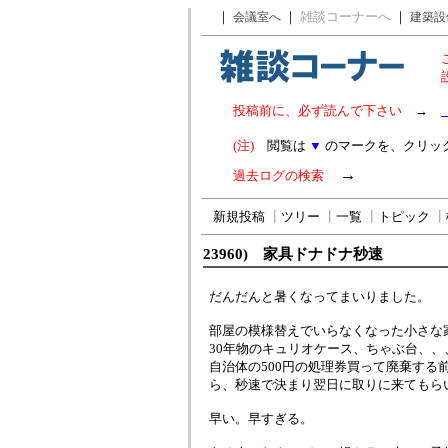
｜
｜
雑談コーナーへ
｜
会議室へ
建築設
投稿前に、必ず読んで下さい
→
(注)
閲覧は
▼
のマークを、クリッ
→
過去ログの検索
新規投稿
┃
ツリー
┃
一覧
┃
トピック
┃
23960) 家具ドナドナ秒速
だんだんと暑くなってまいりました。
部屋の模様替えでいらなくなった小さな
30年物のキュリオケース、ちゃぶ台、、
自治体の500円の処理券買って廃棄する
ら、秒速で決まり翌日に取りに来てもら
早い。早すぎる。