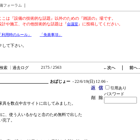
｜
備フォーラム
ここは『設備の技術的な話題』以外のための『雑談の』場です。
設計や施工、その他技術的な話題は『
』に投稿してください。
会議室
「利用時のルール」
「免責事項」
クして下さい。
2175 / 2563
｜
検索
┃
過去ログ
←次へ
前へ
おばじょー
- 22/6/19(日) 12:06 -
引用あり
パスワード
家具を数点中古サイトに出してみました。
、
前に、使う人いるかなと念のため無料で出した
い完了。