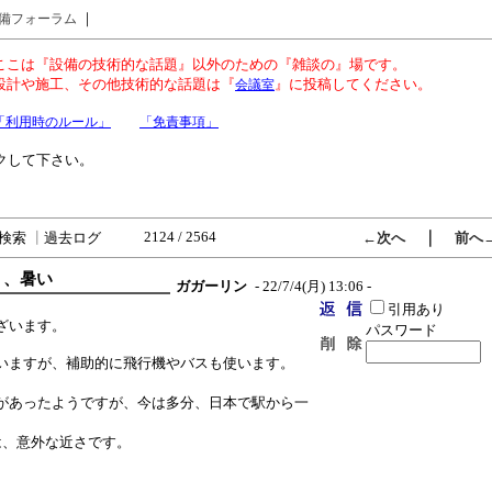
｜
備フォーラム
ここは『設備の技術的な話題』以外のための『雑談の』場です。
設計や施工、その他技術的な話題は『
』に投稿してください。
会議室
「利用時のルール」
「免責事項」
クして下さい。
2124 / 2564
｜
検索
┃
過去ログ
←次へ
前へ
、、暑い
ガガーリン
- 22/7/4(月) 13:06 -
引用あり
ざいます。
パスワード
いますが、補助的に飛行機やバスも使います。
。
があったようですが、今は多分、日本で駅から一
は、意外な近さです。