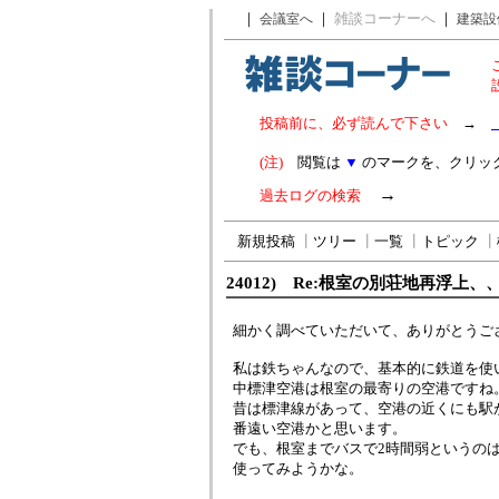
｜
｜
雑談コーナーへ
｜
会議室へ
建築設
投稿前に、必ず読んで下さい
→
(注)
閲覧は
▼
のマークを、クリッ
→
過去ログの検索
新規投稿
┃
ツリー
┃
一覧
┃
トピック
┃
24012) Re:根室の別荘地再浮上、
細かく調べていただいて、ありがとうご
私は鉄ちゃんなので、基本的に鉄道を使
中標津空港は根室の最寄りの空港ですね
昔は標津線があって、空港の近くにも駅
番遠い空港かと思います。
でも、根室までバスで2時間弱というの
使ってみようかな。