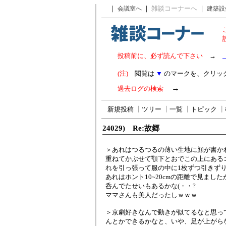
｜
｜
雑談コーナーへ
｜
会議室へ
建築設
投稿前に、必ず読んで下さい
→
(注)
閲覧は
▼
のマークを、クリッ
→
過去ログの検索
新規投稿
┃
ツリー
┃
一覧
┃
トピック
┃
24029) Re:故郷
＞あれはつるつるの薄い生地に顔が書か
重ねてかぶせて顎下とおでこの上にある
れを引っ張って服の中に1枚ずつ引きず
あれはホント10~20cmの距離で見まし
呑んでたせいもあるかな(・・?
ママさんも美人だったしｗｗｗ
＞京劇好きなんで動きが似てるなと思っ
んとかできるかなと、いや、足が上がらない