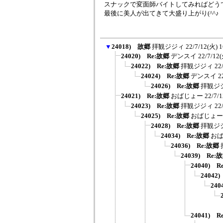
スナックで変面師バイトしてみればどう
最後に美人が出てきて大盛り上がり(^^♪
▼
24018) 故郷
拝観ジジィ
22/7/12(火) 1
24020) Re:故郷
デンスイ
22/7/12(
24022) Re:故郷
拝観ジジィ
22
24024) Re:故郷
デンスイ
2
24026) Re:故郷
拝観ジ
24021) Re:故郷
おばじょー
22/7/
24023) Re:故郷
拝観ジジィ
22
24025) Re:故郷
おばじょー
24028) Re:故郷
拝観ジ
24034) Re:故郷
お
24036) Re:故郷
24039) Re:
24040) R
24042
240
24041) R