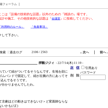
｜
備フォーラム
ここは『設備の技術的な話題』以外のための『雑談の』場です。
設計や施工、その他技術的な話題は『
』に投稿してください。
会議室
「利用時のルール」
「免責事項」
クして下さい。
2106 / 2563
｜
検索
┃
過去ログ
←次へ
前へ
拝観ジジィ
- 22/7/14(木) 11:19 -
引用あり
れていて紐がついてるそうなんです。生地を顔に
パスワード
ゴムバンドで固定して、紐が左腕の方にあってそ
り込んでるそうです。
たが分かりませんでしたわ。
て京劇ほどの動きはできないけ＞ど変面師ならな
かも(ﾉД`)