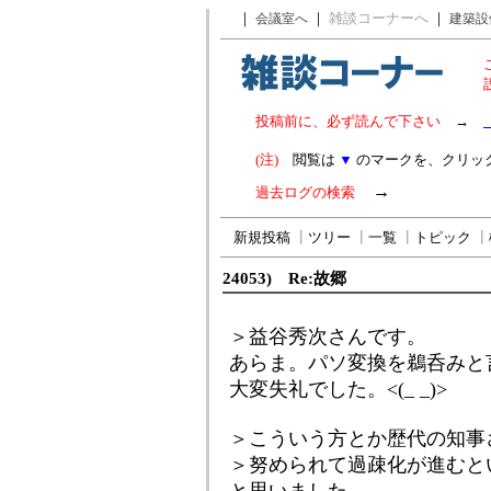
｜
｜
雑談コーナーへ
｜
会議室へ
建築設
投稿前に、必ず読んで下さい
→
(注)
閲覧は
▼
のマークを、クリッ
→
過去ログの検索
新規投稿
┃
ツリー
┃
一覧
┃
トピック
┃
24053) Re:故郷
＞益谷秀次さんです。
あらま。パソ変換を鵜呑みと
大変失礼でした。<(_ _)>
＞こういう方とか歴代の知事
＞努められて過疎化が進むと