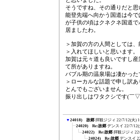
と思いました。
そうですね、その通りだと思
能登先端へ向かう国道は今で
が子供の頃はクネクネ国道で
居ましたわ。
＞加賀の方の人間としては、
＞入れてほしいと思います。
加賀は元々道も良いですし産
て所がありますね。
バブル期の温泉場は凄かった
＞ローカルな話題で申し訳あり
とんでもございません。
振り出しはワタクシです(￣▽
▼
24018) 故郷
拝観ジジィ
22/7/12(火) 1
24020) Re:故郷
デンスイ
22/7/12(
24022) Re:故郷
拝観ジジィ
22
24024) Re:故郷
デンスイ
2