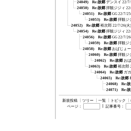
24049) Re:故郷
デンスイ
22/7
24050) Re:故郷
拝観ジジィ
22
24051) Re:故郷
GG
22/7/25
24053) Re:故郷
拝観ジ
24052) Re:故郷
裕次郎
22/7/26(火)
24054) Re:故郷
拝観ジジィ
22
24056) Re:故郷
GG
22/7/26
24059) Re:故郷
拝観ジ
24058) Re:故郷
おばじょー
24060) Re:故郷
拝観ジ
24062) Re:故郷
お
24063) Re:故郷
裕次郎
24064) Re:故郷
ガ
24065) Re:故郷
24068) Re:
24071) Re:
新規投稿
┃
ツリー
┃
一覧
┃
トピック
┃
┃
ページ：
記事番号：