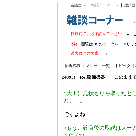
｜
｜
雑談コーナーへ
｜
会議室へ
建築設
投稿前に、必ず読んで下さい
→
(注)
閲覧は
▼
のマークを、クリッ
→
過去ログの検索
新規投稿
┃
ツリー
┃
一覧
┃
トピック
┃
24093) Re:設備機器・・このま
>大工に見積もりを取ったと
と。。。
ですよね！
>もう、設置後の取説はメー
す(^▽^;)