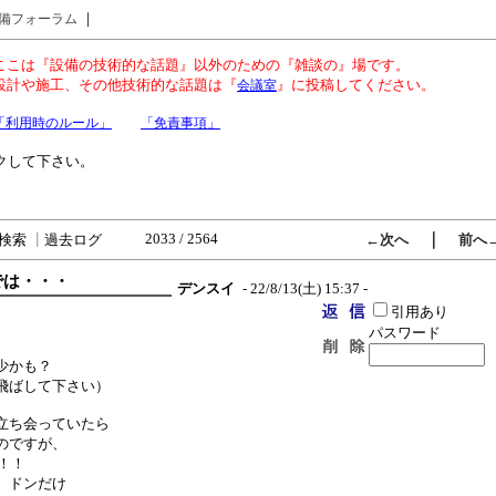
｜
備フォーラム
ここは『設備の技術的な話題』以外のための『雑談の』場です。
設計や施工、その他技術的な話題は『
』に投稿してください。
会議室
「利用時のルール」
「免責事項」
クして下さい。
2033 / 2564
｜
検索
┃
過去ログ
←次へ
前へ
までは・・・
デンスイ
- 22/8/13(土) 15:37 -
引用あり
パスワード
少かも？
飛ばして下さい）
立ち会っていたら
のですが、
！！
、ドンだけ