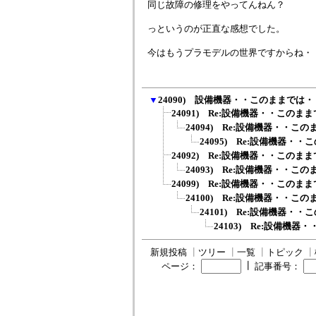
同じ故障の修理をやってんねん？
っというのが正直な感想でした。
今はもうプラモデルの世界ですからね・
▼
24090) 設備機器・・このままでは
24091) Re:設備機器・・このま
24094) Re:設備機器・・こ
24095) Re:設備機器・
24092) Re:設備機器・・このま
24093) Re:設備機器・・こ
24099) Re:設備機器・・このま
24100) Re:設備機器・・こ
24101) Re:設備機器・
24103) Re:設備機
新規投稿
┃
ツリー
┃
一覧
┃
トピック
┃
┃
ページ：
記事番号：