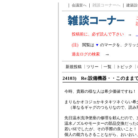
｜
｜
雑談コーナーへ
｜
会議室へ
建築設
投稿前に、必ず読んで下さい
→
(注)
閲覧は
▼
のマークを、クリッ
→
過去ログの検索
新規投稿
┃
ツリー
┃
一覧
┃
トピック
┃
24103) Re:設備機器・・このま
今時、貴殿の様な人は希少価値ですね！
まりもかオコジョかキタキツネぐらい希
（単なるギャグのつもりなので、読み
先日温水洗浄便座の修理を頼んだので、
温水ノズルやモーターの部品交換だった
若いSEでしたが、その手際の良いこと！
個人の能力もさることながら、おいおい