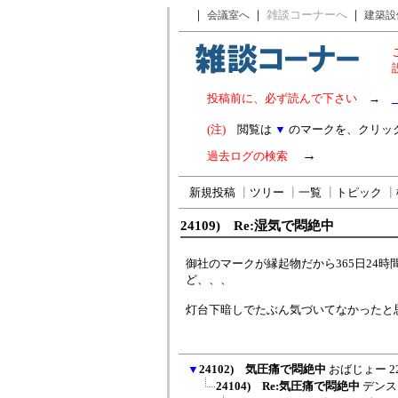
｜
｜
雑談コーナーへ
｜
会議室へ
建築設
投稿前に、必ず読んで下さい
→
(注)
閲覧は
▼
のマークを、クリッ
→
過去ログの検索
新規投稿
┃
ツリー
┃
一覧
┃
トピック
┃
24109) Re:湿気で悶絶中
御社のマークが縁起物だから365日24
ど、、、
灯台下暗しでたぶん気づいてなかったと思い
▼
24102) 気圧痛で悶絶中
おばじょー
2
24104) Re:気圧痛で悶絶中
デンス