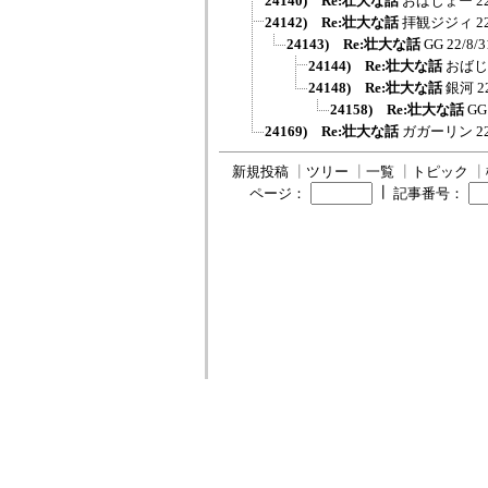
24140) Re:壮大な話
おばじょー
2
24142) Re:壮大な話
拝観ジジィ
2
24143) Re:壮大な話
GG
22/8/3
24144) Re:壮大な話
おばじ
24148) Re:壮大な話
銀河
2
24158) Re:壮大な話
GG
24169) Re:壮大な話
ガガーリン
2
新規投稿
┃
ツリー
┃
一覧
┃
トピック
┃
┃
ページ：
記事番号：