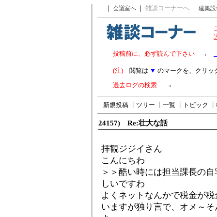
｜
｜
雑談コーナーへ
｜
会議室へ
建築設
投稿前に、必ず読んで下さい
→
(注)
閲覧は
▼
のマークを、クリッ
→
過去ログの検索
新規投稿
┃
ツリー
┃
一覧
┃
トピック
┃
24157) Re:壮大な話
拝観ジジイさん
こんにちわ
＞＞酷い時には担当課長の自
しいですわ
よくネットなんかで税金が税
いますが独り言で、オメ～そ