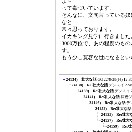
よ～
って毒づいています。
そんなに、文句言っている奴
なと
常々思っております。
イカキング見学に行きました
3000万位で、あの程度のも
す。
もう少し寛容な世になるとい
▼
24134) 壮大な話
GG
22/8/29(月) 12:3
24138) Re:壮大な話
デンスイ
22/
24139) Re:壮大な話
デンスイ
24141) Re:壮大な話
拝観ジ
24146) Re:壮大な話
デ
24152) Re:壮大な話
24155) Re:壮
24157) Re:壮
24159) Re