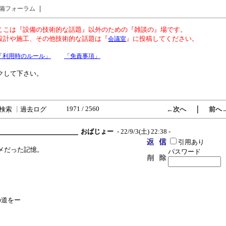
｜
備フォーラム
ここは『設備の技術的な話題』以外のための『雑談の』場です。
設計や施工、その他技術的な話題は『
』に投稿してください。
会議室
「利用時のルール」
「免責事項」
クして下さい。
1971 / 2560
｜
検索
┃
過去ログ
←次へ
前へ
おばじょー
- 22/9/3(土) 22:38 -
引用あり
メだった記憶。
パスワード
の道をー
。