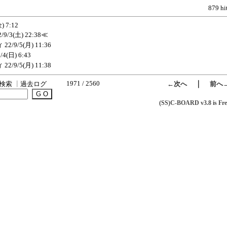
879 hi
) 7:12
2/9/3(土) 22:38
≪
ィ
22/9/5(月) 11:36
9/4(日) 6:43
ィ
22/9/5(月) 11:38
1971 / 2560
｜
検索
┃
過去ログ
←次へ
前へ
(SS)C-BOARD v3.8 is Fre