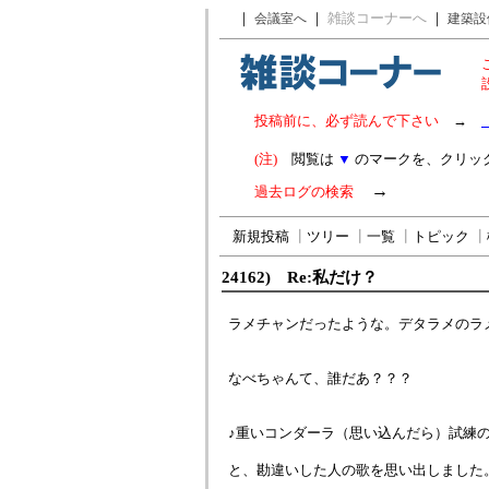
｜
｜
雑談コーナーへ
｜
会議室へ
建築設
投稿前に、必ず読んで下さい
→
(注)
閲覧は
▼
のマークを、クリッ
→
過去ログの検索
新規投稿
┃
ツリー
┃
一覧
┃
トピック
┃
24162) Re:私だけ？
ラメチャンだったような。デタラメのラ
なべちゃんて、誰だあ？？？
♪重いコンダーラ（思い込んだら）試練
と、勘違いした人の歌を思い出しました