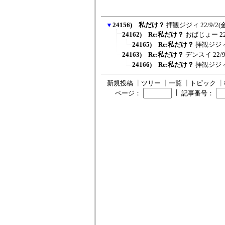
▼
24156) 私だけ？
拝観ジジィ
22/9/2(金
24162) Re:私だけ？
おばじょー
2
24165) Re:私だけ？
拝観ジジ
24163) Re:私だけ？
デンスイ
22/
24166) Re:私だけ？
拝観ジジ
新規投稿
┃
ツリー
┃
一覧
┃
トピック
┃
┃
ページ：
記事番号：