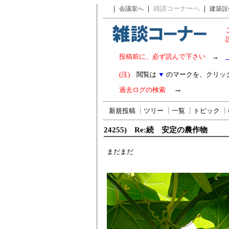
｜
｜
雑談コーナーへ
｜
会議室へ
建築設
投稿前に、必ず読んで下さい
→
(注)
閲覧は
▼
のマークを、クリッ
→
過去ログの検索
新規投稿
┃
ツリー
┃
一覧
┃
トピック
┃
24255) Re:続 安定の農作物
まだまだ