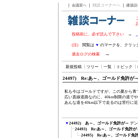
｜
｜
雑談コーナーへ
｜
会議室へ
建築設
投稿前に、必ず読んで下さい
→
(注)
閲覧は
▼
のマークを、クリッ
→
過去ログの検索
新規投稿
┃
ツリー
┃
一覧
┃
トピック
┃
24497) Re:あ～、ゴールド免許が
私も今はゴールドですが、この夏から青
広い直線道路なのに、40km制限の道で
あんな道を40km以下で走るのは苦行に
▼
24492) あ～、ゴールド免許が～
デン
24493) Re:あ～、ゴールド免許が
24495) Re:あ～、ゴールド免